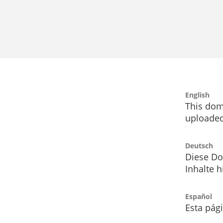
English
This dom
uploaded
Deutsch
Diese Do
Inhalte h
Español
Esta pág