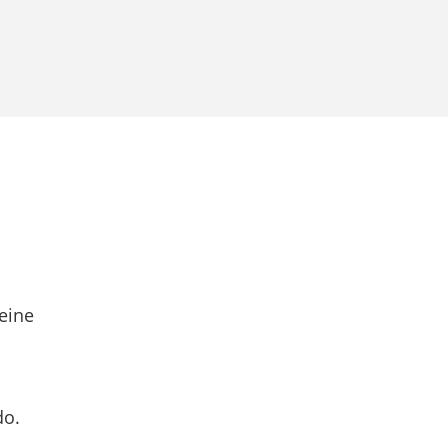
eine
do.